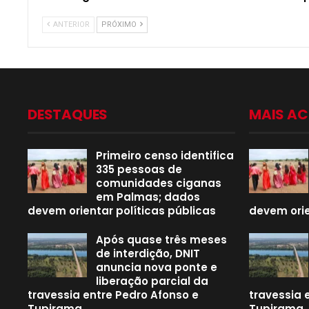
ANTERIOR
PRÓXIMO
DESTAQUES
MAIS A
Primeiro censo identifica
335 pessoas de
comunidades ciganas
em Palmas; dados
devem orientar políticas públicas
devem orie
Após quase três meses
de interdição, DNIT
anuncia nova ponte e
liberação parcial da
travessia entre Pedro Afonso e
travessia 
Tupirama
Tupirama