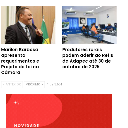
Marilon Barbosa
Produtores rurais
apresenta
podem aderir ao Refis
requerimentos e
da Adapec até 30 de
Projeto de Lei na
outubro de 2025
Câmara
ANTERIOR
PRÓXIMO
1 de 3.634