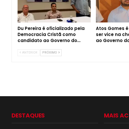
Du Pereira é oficializado pela
Atos Gomes é 
Democracia Cristã como
ser vice na c
candidato ao Governo do…
ao Governo do
ANTERIOR
PRÓXIMO
DESTAQUES
MAIS A