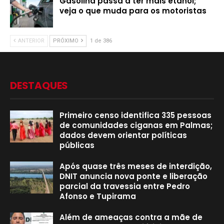
Gasolina passa a ter mais etanol;
veja o que muda para os motoristas
ANTERIOR
PRÓXIMO
1 de 386
DESTAQUES
Primeiro censo identifica 335 pessoas
de comunidades ciganas em Palmas;
dados devem orientar políticas
públicas
Após quase três meses de interdição,
DNIT anuncia nova ponte e liberação
parcial da travessia entre Pedro
Afonso e Tupirama
Além de ameaças contra a mãe de