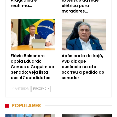
Araguaína e
extensão da rede
reafirma…
elétrica para
moradores…
Flávio Bolsonaro
Após carta de Irajá,
apoia Eduardo
PSD diz que
Gomes e Gaguim ao
ausência na ata
Senado; veja lista
ocorreu a pedido do
dos 47 candidatos
senador
ANTERIOR
PRÓXIMO
POPULARES