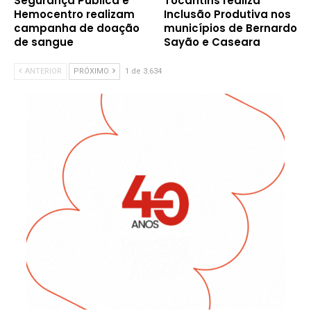
Segurança Pública e
Tocantins realiza
Hemocentro realizam
Inclusão Produtiva nos
campanha de doação
municípios de Bernardo
de sangue
Sayão e Caseara
ANTERIOR
PRÓXIMO
1 de 3.634