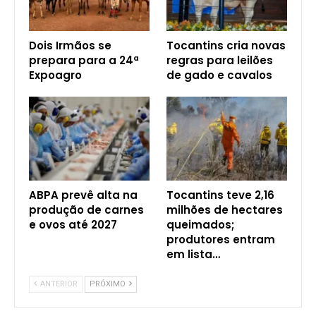
Dois Irmãos se
Tocantins cria novas
prepara para a 24ª
regras para leilões
Expoagro
de gado e cavalos
ABPA prevê alta na
Tocantins teve 2,16
produção de carnes
milhões de hectares
e ovos até 2027
queimados;
produtores entram
em lista…
ANTERIOR
PRÓXIMO