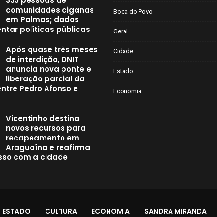
335 pessoas de
comunidades ciganas
Boca do Povo
em Palmas; dados
ntar políticas públicas
Geral
Após quase três meses
Cidade
de interdição, DNIT
anuncia nova ponte e
Estado
liberação parcial da
entre Pedro Afonso e
Economia
Vicentinho destina
novos recursos para
recapeamento em
Araguaína e reafirma
so com a cidade
ESTADO
CULTURA
ECONOMIA
SANDRA MIRANDA