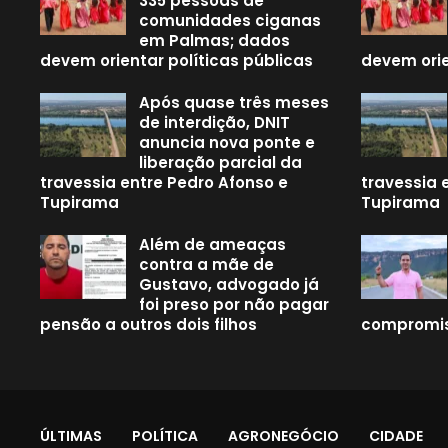
335 pessoas de
comunidades ciganas
em Palmas; dados
devem orientar políticas públicas
devem orie
Após quase três meses
de interdição, DNIT
anuncia nova ponte e
liberação parcial da
travessia entre Pedro Afonso e
travessia 
Tupirama
Tupirama
Além de ameaças
contra a mãe de
Gustavo, advogado já
foi preso por não pagar
pensão a outros dois filhos
compromis
ÚLTIMAS
POLÍTICA
AGRONEGÓCIO
CIDADE