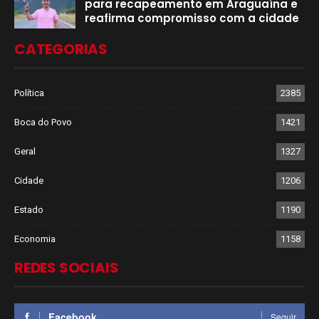
para recapeamento em Araguaína e
reafirma compromisso com a cidade
CATEGORIAS
Política
2385
Boca do Povo
1421
Geral
1327
Cidade
1206
Estado
1190
Economia
1158
REDES SOCIAIS
Facebook
Seguir