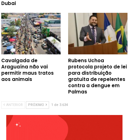
Dubai
Cavalgada de
Rubens Uchoa
Araguaína não vai
protocola projeto de lei
permitir maus tratos
para distribuição
aos animais
gratuita de repelentes
contra a dengue em
Palmas
ANTERIOR
PRÓXIMO
1 de 3.634