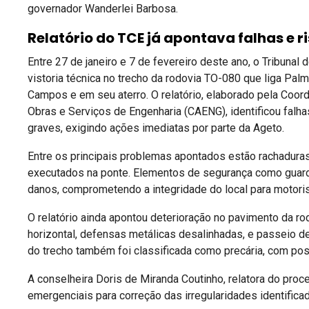
governador Wanderlei Barbosa.
Relatório do TCE já apontava falhas e r
Entre 27 de janeiro e 7 de fevereiro deste ano, o Tribuna
vistoria técnica no trecho da rodovia TO-080 que liga Pa
Campos e em seu aterro. O relatório, elaborado pela Coord
Obras e Serviços de Engenharia (CAENG), identificou fal
graves, exigindo ações imediatas por parte da Ageto.
Entre os principais problemas apontados estão rachadura
executados na ponte. Elementos de segurança como gua
danos, comprometendo a integridade do local para motori
O relatório ainda apontou deterioração no pavimento da ro
horizontal, defensas metálicas desalinhadas, e passeio de
do trecho também foi classificada como precária, com pos
A conselheira Doris de Miranda Coutinho, relatora do pr
emergenciais para correção das irregularidades identifica