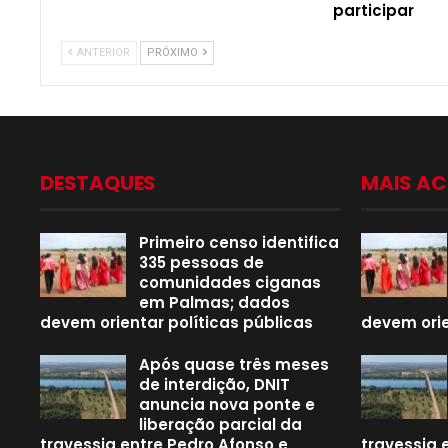
participar
ANTERIOR
PRÓXIMO
DESTAQUES
MAIS A
Primeiro censo identifica
335 pessoas de
comunidades ciganas
em Palmas; dados
devem orientar políticas públicas
devem orie
Após quase três meses
de interdição, DNIT
anuncia nova ponte e
liberação parcial da
travessia entre Pedro Afonso e
travessia 