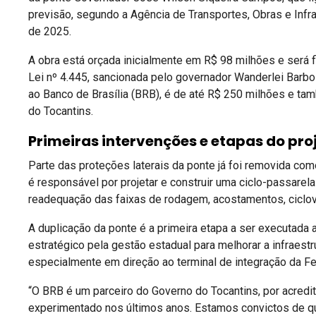
previsão, segundo a Agência de Transportes, Obras e Infrae
de 2025.
A obra está orçada inicialmente em R$ 98 milhões e será f
Lei nº 4.445, sancionada pelo governador Wanderlei Barbos
ao Banco de Brasília (BRB), é de até R$ 250 milhões e t
do Tocantins.
Primeiras intervenções e etapas do pro
Parte das proteções laterais da ponte já foi removida co
é responsável por projetar e construir uma ciclo-passarel
readequação das faixas de rodagem, acostamentos, ciclovi
A duplicação da ponte é a primeira etapa a ser executada
estratégico pela gestão estadual para melhorar a infraestr
especialmente em direção ao terminal de integração da Fer
“O BRB é um parceiro do Governo do Tocantins, por acredi
experimentado nos últimos anos. Estamos convictos de qu