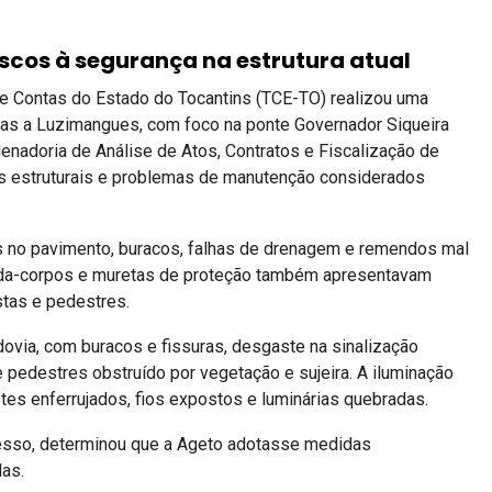
iscos à segurança na estrutura atual
l de Contas do Estado do Tocantins (TCE-TO) realizou uma
lmas a Luzimangues, com foco na ponte Governador Siqueira
enadoria de Análise de Atos, Contratos e Fiscalização de
has estruturais e problemas de manutenção considerados
s no pavimento, buracos, falhas de drenagem e remendos mal
rda-corpos e muretas de proteção também apresentavam
stas e pedestres.
dovia, com buracos e fissuras, desgaste na sinalização
 pedestres obstruído por vegetação e sujeira. A iluminação
tes enferrujados, fios expostos e luminárias quebradas.
ocesso, determinou que a Ageto adotasse medidas
das.