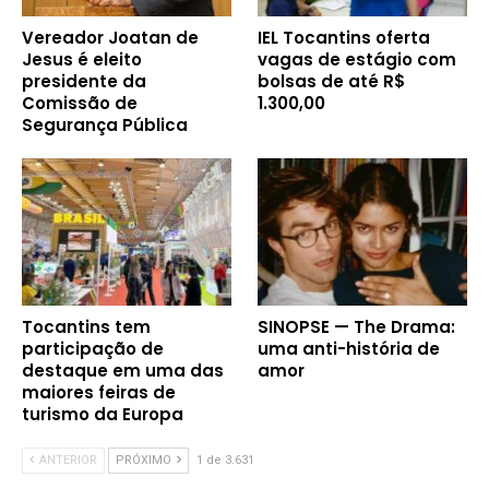
Vereador Joatan de
IEL Tocantins oferta
Jesus é eleito
vagas de estágio com
presidente da
bolsas de até R$
Comissão de
1.300,00
Segurança Pública
Tocantins tem
SINOPSE — The Drama:
participação de
uma anti-história de
destaque em uma das
amor
maiores feiras de
turismo da Europa
ANTERIOR
PRÓXIMO
1 de 3.631