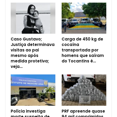
Caso Gustavo;
Carga de 450 kg de
Justiça determinava
cocaína
visitas ao pai
transportada por
mesmo após
homens que saíram
medida protetiva;
do Tocantins é…
veja…
Polícia investiga
PRF apreende quase
morte suspeita de
94 mil comprimidos