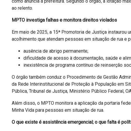
como anuncia a prefeitura. Segundo o órgão, a lotação má
ao relento.
MPTO investiga falhas e monitora direitos violados
Em maio de 2025, a 15ª Promotoria de Justiça instaurou um
acolhimento que atendam pessoas em situação de rua e pe
ausência de abrigo permanente;
dificuldade de acesso à documentação, saúde e ali
inexistência de programa contínuo de reinserção soci
O órgão também conduz o Procedimento de Gestão Admini
da Rede Interinstitucional de Proteção à População em Sit
Pública, Tribunal de Justiça, Ministério Público Federal, OA
Além disso, o MPTO monitora a aplicação da portaria fede
Minha Vida para pessoas em situação de rua.
O que existe é assistência emergencial; o que falta é polít