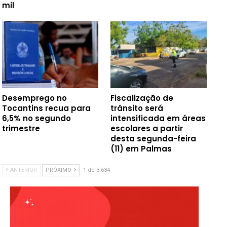
mil
Desemprego no
Fiscalização de
Tocantins recua para
trânsito será
6,5% no segundo
intensificada em áreas
trimestre
escolares a partir
desta segunda-feira
(11) em Palmas
ANTERIOR
PRÓXIMO
1 de 3.634