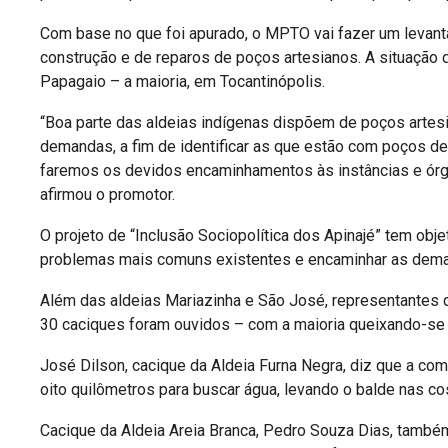
Com base no que foi apurado, o MPTO vai fazer um levant
construção e de reparos de poços artesianos. A situação d
Papagaio – a maioria, em Tocantinópolis.
“Boa parte das aldeias indígenas dispõem de poços artesi
demandas, a fim de identificar as que estão com poços 
faremos os devidos encaminhamentos às instâncias e ór
afirmou o promotor.
O projeto de “Inclusão Sociopolítica dos Apinajé” tem obje
problemas mais comuns existentes e encaminhar as dema
Além das aldeias Mariazinha e São José, representantes
30 caciques foram ouvidos – com a maioria queixando-se d
José Dilson, cacique da Aldeia Furna Negra, diz que a c
oito quilômetros para buscar água, levando o balde nas cos
Cacique da Aldeia Areia Branca, Pedro Souza Dias, també