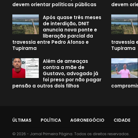
devem orientar políticas públicas
devem orie
Após quase três meses
de interdição, DNIT
anuncia nova ponte e
liberação parcial da
travessia entre Pedro Afonso e
travessia 
Tupirama
Tupirama
Além de ameaças
contra a mãe de
Gustavo, advogado já
foi preso por não pagar
pensão a outros dois filhos
compromis
ÚLTIMAS
POLÍTICA
AGRONEGÓCIO
CIDADE
© 2026 - Jornal Primeira Página. Todos os direitos reservados.