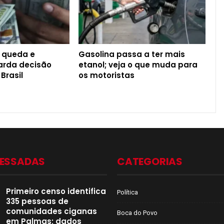
 queda e
Gasolina passa a ter mais
rda decisão
etanol; veja o que muda para
 Brasil
os motoristas
CESSADAS
CATEGORIAS
Primeiro censo identifica
Política
335 pessoas de
comunidades ciganas
Boca do Povo
em Palmas; dados