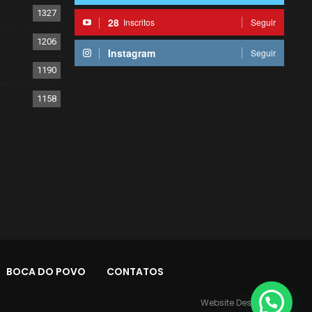
1327
28
Inscritos
Seguir
1206
Instagram
Seguir
1190
1158
BOCA DO POVO
CONTATOS
Website Design:
PR7