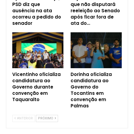
PSD diz que
que não disputará
ausência na ata
reeleição ao Senado
ocorreu a pedido do
após ficar fora de
senador
ata do…
Vicentinho oficializa
Dorinha oficializa
candidatura ao
candidatura ao
Governo durante
Governo do
convenção em
Tocantins em
Taquaralto
convenção em
Palmas
ANTERIOR
PRÓXIMO