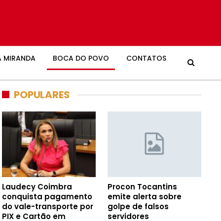
 MIRANDA
BOCA DO POVO
CONTATOS
POPULARES
Laudecy Coimbra
Procon Tocantins
conquista pagamento
emite alerta sobre
do vale-transporte por
golpe de falsos
PIX e Cartão em
servidores