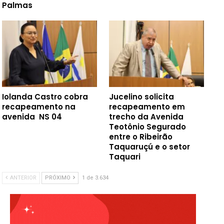
Palmas
Iolanda Castro cobra
Jucelino solicita
recapeamento na
recapeamento em
avenida NS 04
trecho da Avenida
Teotônio Segurado
entre o Ribeirão
Taquaruçú e o setor
Taquari
ANTERIOR
PRÓXIMO
1 de 3.634