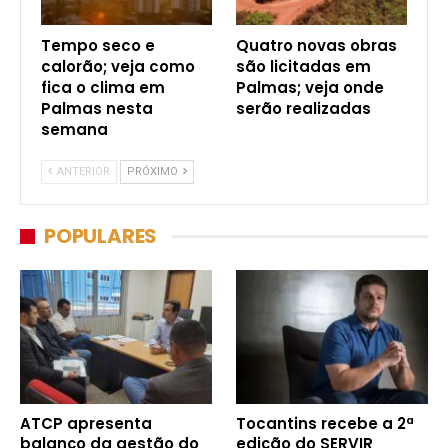
Tempo seco e
Quatro novas obras
calorão; veja como
são licitadas em
fica o clima em
Palmas; veja onde
Palmas nesta
serão realizadas
semana
ANTERIOR
PRÓXIMO
POPULARES
ATCP apresenta
Tocantins recebe a 2ª
balanço da gestão do
edição do SERVIR