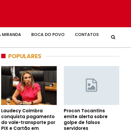
 MIRANDA
BOCA DO POVO
CONTATOS
POPULARES
Laudecy Coimbra
Procon Tocantins
conquista pagamento
emite alerta sobre
do vale-transporte por
golpe de falsos
PIX e Cartão em
servidores