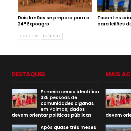
Dois Irmãos se prepara para a
Tocantins cri
24ª Expoagro
para leilões 
ANTERIOR
PRÓXIMO
DESTAQUES
MAIS A
Primeiro censo identifica
335 pessoas de
comunidades ciganas
em Palmas; dados
devem orientar políticas públicas
devem orie
Após quase três meses