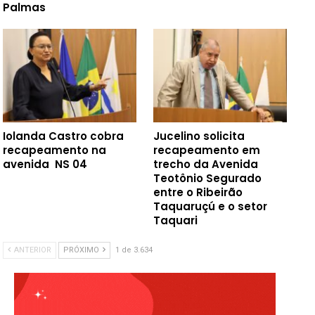
Palmas
Iolanda Castro cobra
Jucelino solicita
recapeamento na
recapeamento em
avenida NS 04
trecho da Avenida
Teotônio Segurado
entre o Ribeirão
Taquaruçú e o setor
Taquari
ANTERIOR
PRÓXIMO
1 de 3.634