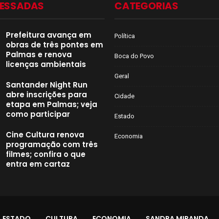
CESSADAS
CATEGORIAS
Prefeitura avança em
Política
obras de três pontes em
Palmas e renova
Boca do Povo
licenças ambientais
Geral
Santander Night Run
abre inscrições para
Cidade
etapa em Palmas; veja
como participar
Estado
Cine Cultura renova
Economia
programação com três
filmes; confira o que
entra em cartaz
ESTADO
CULTURA
ECONOMIA
SANDRA MIRANDA