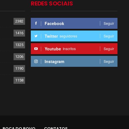
REDES SOCIAIS
2382
Facebook
Seguir
1416
Twitter
seguidores
Seguir
1325
Youtube
Inscritos
Seguir
1206
Instagram
Seguir
1190
1158
BOCA DO POVO
CONTATOS