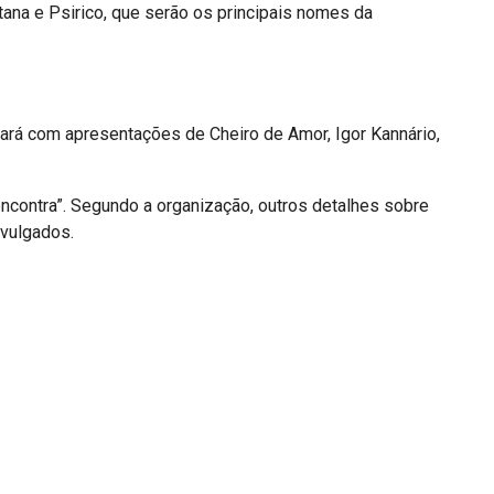
tana
e
Psirico
, que serão os principais nomes da
ntará com apresentações de
Cheiro de Amor
,
Igor Kannário
,
encontra”. Segundo a organização, outros detalhes sobre
ivulgados.