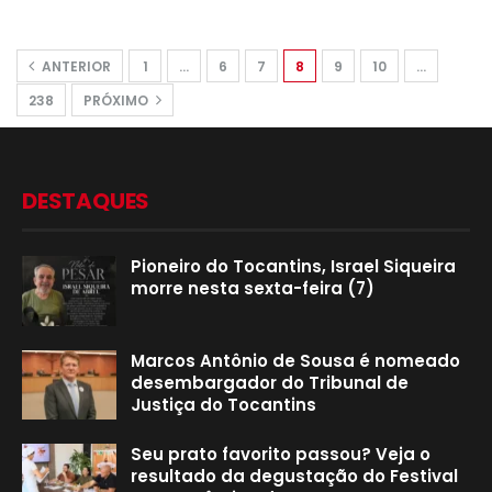
ANTERIOR
1
…
6
7
8
9
10
…
238
PRÓXIMO
DESTAQUES
Pioneiro do Tocantins, Israel Siqueira
morre nesta sexta-feira (7)
Marcos Antônio de Sousa é nomeado
desembargador do Tribunal de
Justiça do Tocantins
Seu prato favorito passou? Veja o
resultado da degustação do Festival