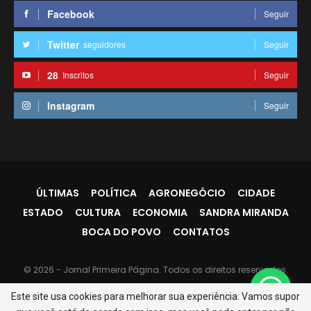
Facebook
Seguir
Twitter
seguidores
Seguir
28
Inscritos
Seguir
Instagram
Seguir
ÚLTIMAS
POLÍTICA
AGRONEGÓCIO
CIDADE
ESTADO
CULTURA
ECONOMIA
SANDRA MIRANDA
BOCA DO POVO
CONTATOS
© 2026 - Jornal Primeira Página. Todos os direitos reservados.
Website Design:
PR7
Este site usa cookies para melhorar sua experiência. Vamos supor