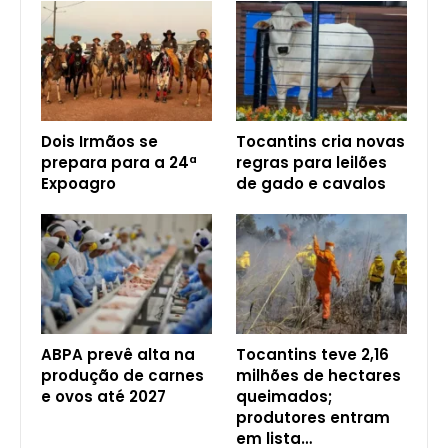
Dois Irmãos se
Tocantins cria novas
prepara para a 24ª
regras para leilões
Expoagro
de gado e cavalos
ABPA prevê alta na
Tocantins teve 2,16
produção de carnes
milhões de hectares
e ovos até 2027
queimados;
produtores entram
em lista…