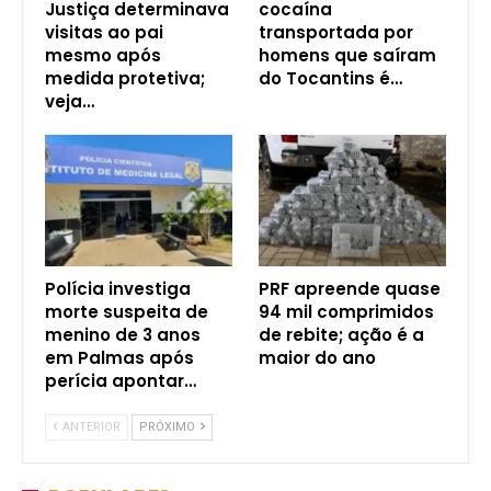
Justiça determinava
cocaína
visitas ao pai
transportada por
mesmo após
homens que saíram
medida protetiva;
do Tocantins é…
veja…
Polícia investiga
PRF apreende quase
morte suspeita de
94 mil comprimidos
menino de 3 anos
de rebite; ação é a
em Palmas após
maior do ano
perícia apontar…
ANTERIOR
PRÓXIMO