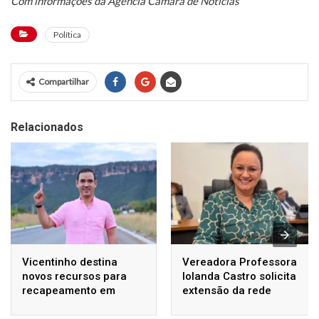
Com informações da Agência Câmara de Notícias
Política
Compartilhar
Relacionados
Vicentinho destina
Vereadora Professora
novos recursos para
Iolanda Castro solicita
recapeamento em
extensão da rede
Araguaína e reafirma
elétrica para